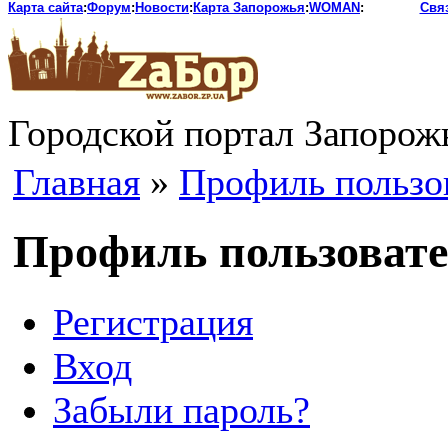
Карта сайта
:
Форум
:
Новости
:
Карта Запорожья
:
WOMAN
:
Свя
Городской портал Запорож
Главная
»
Профиль пользо
Профиль пользоват
Регистрация
Вход
Забыли пароль?