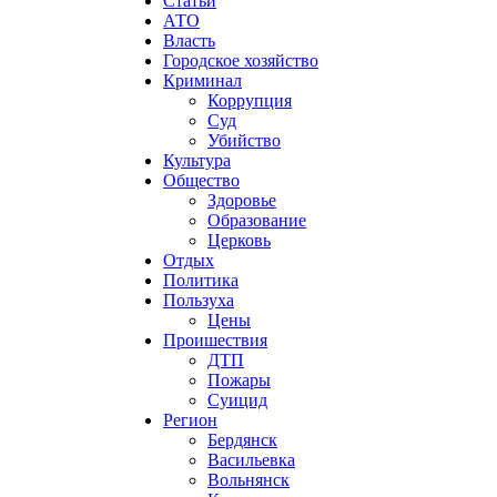
Статьи
АТО
Власть
Городское хозяйство
Криминал
Коррупция
Суд
Убийство
Культура
Общество
Здоровье
Образование
Церковь
Отдых
Политика
Пользуха
Цены
Проишествия
ДТП
Пожары
Суицид
Регион
Бердянск
Васильевка
Вольнянск