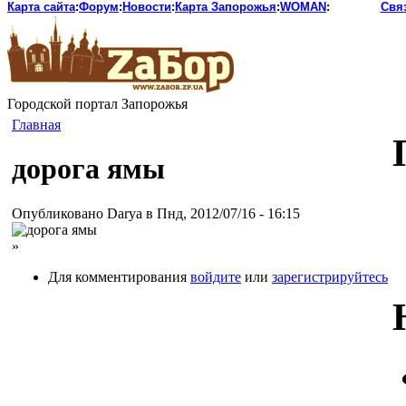
Карта сайта
:
Форум
:
Новости
:
Карта Запорожья
:
WOMAN
:
Свя
Городской портал Запорожья
Главная
дорога ямы
Опубликовано Darya в Пнд, 2012/07/16 - 16:15
»
Для комментирования
войдите
или
зарегистрируйтесь