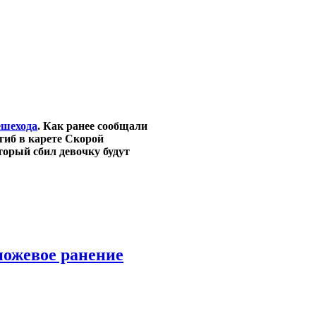
ешехода
. Как ранее сообщали
гиб в карете Скорой
торый сбил девочку будут
ножевое ранение