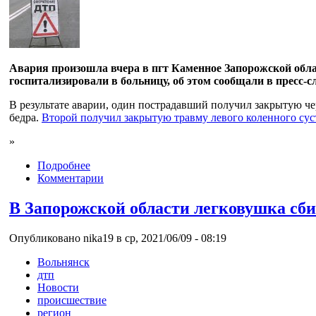
Авария произошла вчера в пгт Каменное Запорожской обла
госпитализировали в больницу, об этом сообщали в пресс
В результате аварии, один пострадавший получил закрытую че
бедра.
Второй получил закрытую травму левого коленного сус
»
Подробнее
Комментарии
В Запорожской области легковушка сби
Опубликовано nika19 в ср, 2021/06/09 - 08:19
Вольнянск
дтп
Новости
происшествие
регион