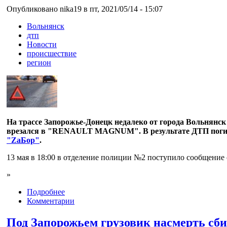
Опубликовано nika19 в пт, 2021/05/14 - 15:07
Вольнянск
дтп
Новости
происшествие
регион
На трассе Запорожье-Донецк недалеко от города Вольнянс
врезался в "RENAULT MAGNUM". В результате ДТП погиб о
"ZаБор"
.
13 мая в 18:00 в отделение полиции №2 поступило сообщение 
»
Подробнее
Комментарии
Под Запорожьем грузовик насмерть сб