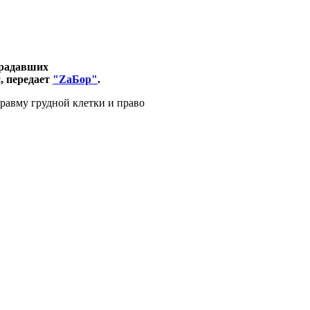
традавших
, передает
"ZаБор"
.
травму грудной клетки и право