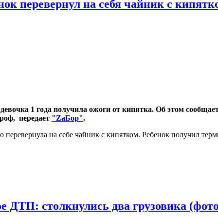
нок перевернул на себя чайник с кипятк
девочка 1 года получила ожоги от кипятка. Об этом сообща
роф, передает
"ZаБор"
.
но перевернула на себе чайник с кипятком. Ребенок получил тер
 ДТП: столкнулись два грузовика (фото