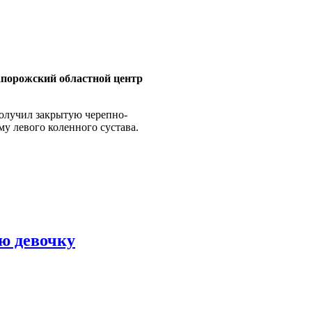
апорожский областной центр
получил закрытую черепно-
му левого коленного сустава.
юю девочку