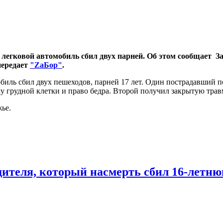
 легковой автомобиль сбил двух парней. Об этом сообщает З
передает
"ZаБор"
.
обиль сбил двух пешеходов, парней 17 лет. Один пострадавший 
у грудной клетки и право бедра. Второй получил закрытую трав
ье.
одителя, который насмерть сбил 16-летн