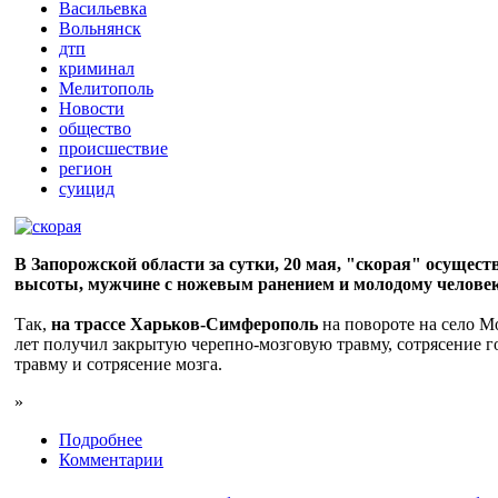
Васильевка
Вольнянск
дтп
криминал
Мелитополь
Новости
общество
происшествие
регион
суицид
В Запорожской области за сутки, 20 мая, "скорая" осущест
высоты, мужчине с ножевым ранением и молодому человек
Так,
на трассе Харьков-Симферополь
на повороте на село М
лет получил закрытую черепно-мозговую травму, сотрясение 
травму и сотрясение мозга.
»
Подробнее
Комментарии