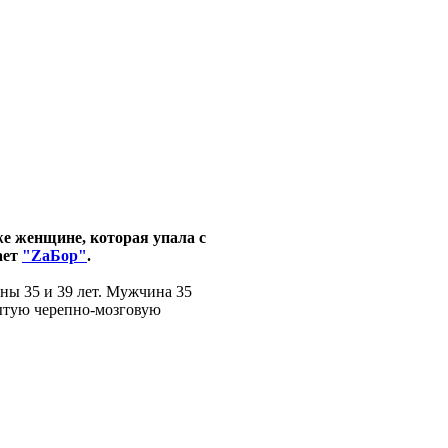
же женщине, которая упала с
ает
"ZаБор"
.
ны 35 и 39 лет. Мужчина 35
рытую черепно-мозговую