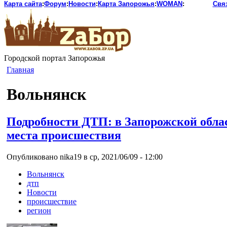
Карта сайта
:
Форум
:
Новости
:
Карта Запорожья
:
WOMAN
:
Свя
Городской портал Запорожья
Главная
Вольнянск
Подробности ДТП: в Запорожской облас
места происшествия
Опубликовано nika19 в ср, 2021/06/09 - 12:00
Вольнянск
дтп
Новости
происшествие
регион