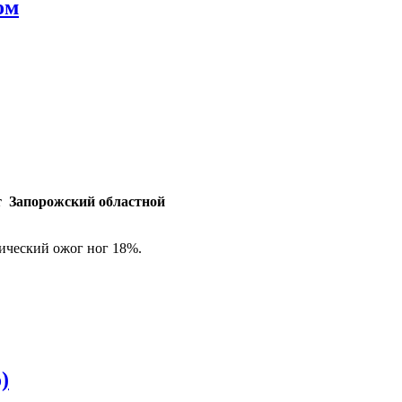
ом
ет Запорожский областной
мический ожог ног 18%.
)