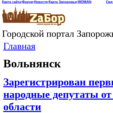
Карта сайта
:
Форум
:
Новости
:
Карта Запорожья
:
WOMAN
:
Свя
Городской портал Запорож
Главная
Вольнянск
Зарегистрирован перв
народные депутаты от
области