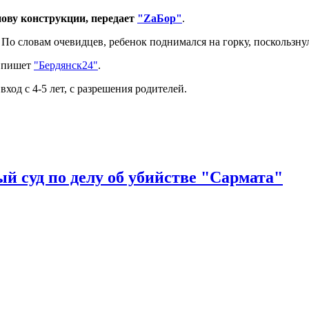
нову конструкции, передает
"ZаБор"
.
о словам очевидцев, ребенок поднимался на горку, поскользнул
, пишет
"Бердянск24"
.
ход с 4-5 лет, с разрешения родителей.
й суд по делу об убийстве "Сармата"