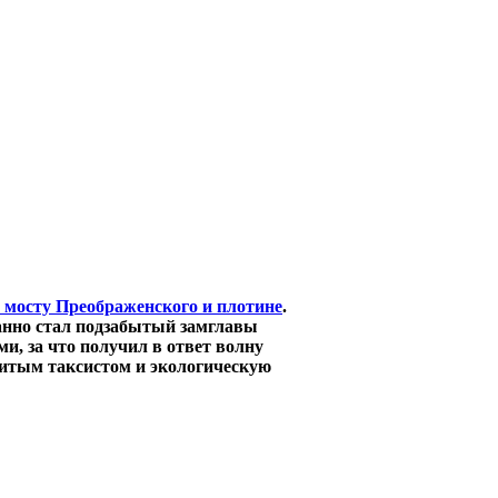
м мосту Преображенского и плотине
.
данно стал подзабытый замглавы
и, за что получил в ответ волну
битым таксистом и экологическую