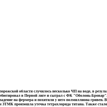
орожской области случилось несколько ЧП на воде, в резул
дебютировал в Первой лиге и сыграл с ФК "Оболонь-Бровар"
адение на фермера и похитили у него полмиллиона гривен. В
и ЗТМК произошла утечка тетрахлорида титана. Также стало 