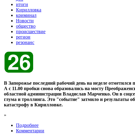
итоги
Кирилловка
криминал
Новости
общество
происшествие
регион
резонанс
В Запорожье последний рабочий день на неделе отметился 
А с 11.00 пробки снова образовались на мосту Преображен
областной администрации Владислав Марченко. Он в соцсет
глума и троллинга. Это "событие" затмило и результаты 
катастрофу в Кирилловке.
»
Подробнее
Комментарии