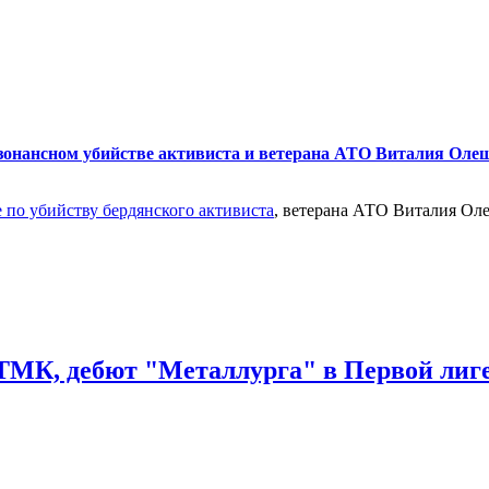
зонансном убийстве активиста и ветерана АТО Виталия Оле
е по убийству бердянского активиста
, ветерана АТО Виталия Оле
ТМК, дебют "Металлурга" в Первой лиге