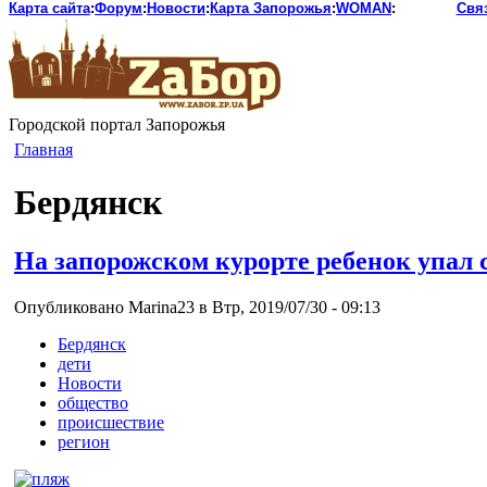
Карта сайта
:
Форум
:
Новости
:
Карта Запорожья
:
WOMAN
:
Свя
Городской портал Запорожья
Главная
Бердянск
На запорожском курорте ребенок упал 
Опубликовано Marina23 в Втр, 2019/07/30 - 09:13
Бердянск
дети
Новости
общество
происшествие
регион