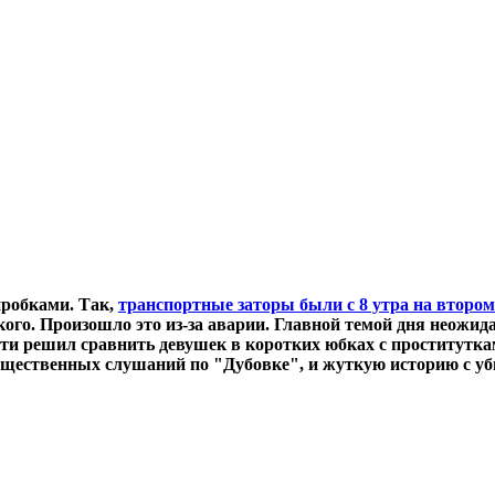
пробками. Так,
транспортные заторы были с 8 утра на второ
ского. Произошло это из-за аварии. Главной темой дня неожи
и решил сравнить девушек в коротких юбках с проституткам
общественных слушаний по "Дубовке", и жуткую историю с у