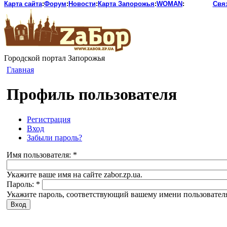
Карта сайта
:
Форум
:
Новости
:
Карта Запорожья
:
WOMAN
:
Свя
Городской портал Запорожья
Главная
Профиль пользователя
Регистрация
Вход
Забыли пароль?
Имя пользователя:
*
Укажите ваше имя на сайте zabor.zp.ua.
Пароль:
*
Укажите пароль, соответствующий вашему имени пользовател