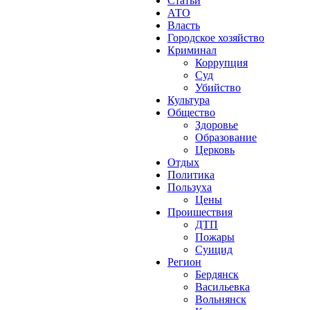
Статьи
АТО
Власть
Городское хозяйство
Криминал
Коррупция
Суд
Убийство
Культура
Общество
Здоровье
Образование
Церковь
Отдых
Политика
Пользуха
Цены
Проишествия
ДТП
Пожары
Суицид
Регион
Бердянск
Васильевка
Вольнянск