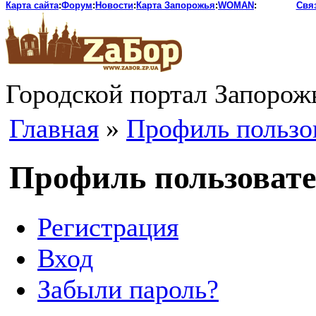
Карта сайта
:
Форум
:
Новости
:
Карта Запорожья
:
WOMAN
:
Свя
Городской портал Запорож
Главная
»
Профиль пользо
Профиль пользоват
Регистрация
Вход
Забыли пароль?