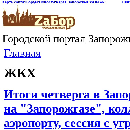
Карта сайта
:
Форум
:
Новости
:
Карта Запорожья
:
WOMAN
:
Свя
Городской портал Запорож
Главная
ЖКХ
Итоги четверга в Зап
на "Запорожгазе", кол
аэропорту, сессия с уг