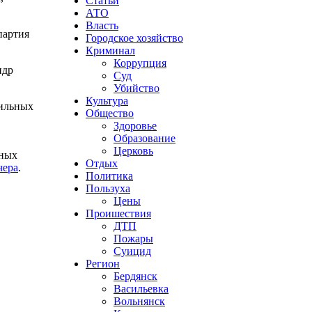
Статьи
АТО
Власть
партия
Городское хозяйство
Криминал
Коррупция
ндр
Суд
Убийство
Культура
сильных
Общество
Здоровье
Образование
Церковь
чных
Отдых
чера
.
Политика
Пользуха
Цены
Проишествия
ДТП
Пожары
Суицид
Регион
Бердянск
Васильевка
Вольнянск