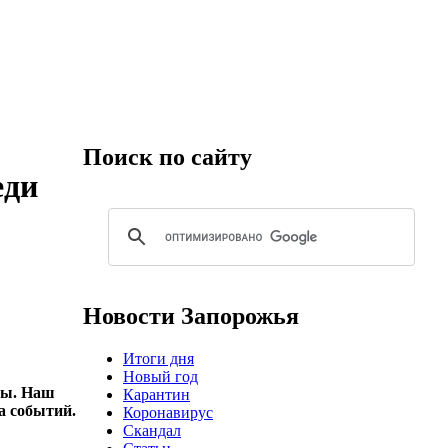
Поиск по сайту
еди
Новости Запорожья
Итоги дня
Новый год
ины. Наш
Карантин
а событий.
Коронавирус
Скандал
,