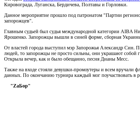
Кировограда, Луганска, Бердичева, Полтавы и Горловки.
Данное мероприятие прошло под патронатом "Партии регионов"
запорожцев".
Главным судьей был судья международной категории AIBA Ни
Ярошенко. Запорожцы вышли в синей форме, сборная Украины
От властей города выступил мэр Запорожья Александр Син. По 
людей, то запорожцы не просто сильны, они украшают собой г
Открыла вечер, как и было обещанно, песня Дианы Месс.
Также на входе стояли девушки-промоутеры и всем вручали фл
данных. По окончанию турнира каждый мог поучаствовать в 
"ZaБор"