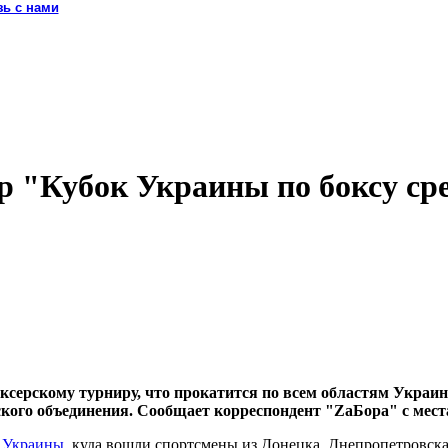
зь с нами
р "Кубок Украины по боксу ср
боксерскому турниру, что прокатится по всем областям Укра
ского объединения. Сообщает корреспондент "ZaБора" с мест
й Украины
, куда вошли спортсмены из Донецка, Днепропетровска