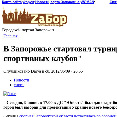
Карта сайта
:
Форум
:
Новости
:
Карта Запорожья
:
WOMAN
:
Свя
Городской портал Запорожья
Главная
В Запорожье стартовал турни
спортивных клубов"
Опубликовано Darya в сб, 2012/06/09 - 20:55
Новости
спорт
Сегодня, 9 июня, в 17.00 в ДС "Юность" был дан старт 
город был выбран для презентации Украине нового боксер
Сегодня
сборная Запорожской области встретилась со сборно