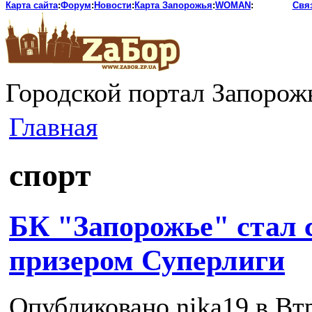
Карта сайта
:
Форум
:
Новости
:
Карта Запорожья
:
WOMAN
:
Свя
Городской портал Запорож
Главная
спорт
БК "Запорожье" стал
призером Суперлиги
Опубликовано nika19 в Втр