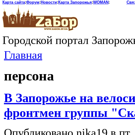
Карта сайта
:
Форум
:
Новости
:
Карта Запорожья
:
WOMAN
:
Свя
Городской портал Запорож
Главная
персона
В Запорожье на велоси
фронтмен группы "Ск
Опубликовано nika19 в пт, 