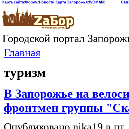
Карта сайта
:
Форум
:
Новости
:
Карта Запорожья
:
WOMAN
:
Свя
Городской портал Запорож
Главная
туризм
В Запорожье на велоси
фронтмен группы "Ск
Опубликовано nika19 в пт, 