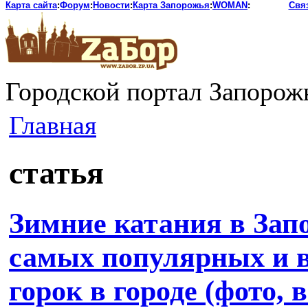
Карта сайта
:
Форум
:
Новости
:
Карта Запорожья
:
WOMAN
:
Свя
Городской портал Запорож
Главная
статья
Зимние катания в Зап
самых популярных и 
горок в городе (фото, 