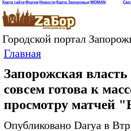
Карта сайта
:
Форум
:
Новости
:
Карта Запорожья
:
WOMAN
:
Свя
Городской портал Запорож
Главная
Запорожская власть 
совсем готова к мас
просмотру матчей "
Опубликовано Darya в Втр,