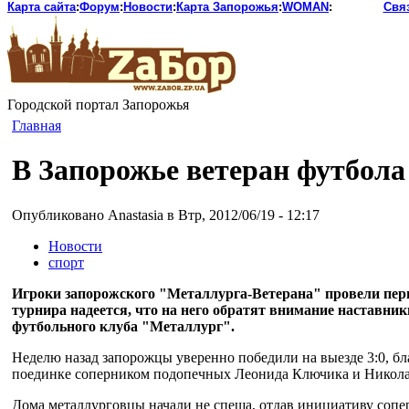
Карта сайта
:
Форум
:
Новости
:
Карта Запорожья
:
WOMAN
:
Свя
Городской портал Запорожья
Главная
В Запорожье ветеран футбола
Опубликовано Anastasia в Втр, 2012/06/19 - 12:17
Новости
спорт
Игроки запорожского "Металлурга-Ветерана" провели пе
турнира надеется, что на него обратят внимание наставни
футбольного клуба "Металлург".
Неделю назад запорожцы уверенно победили на выезде 3:0, бл
поединке соперником подопечных Леонида Ключика и Никола
Дома металлурговцы начали не спеша, отдав инициативу соперни