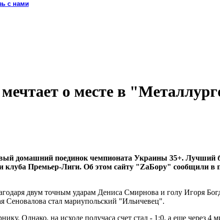
зь с нами
 мечтает о месте в "Металлург
рвый домашний поединок чемпионата Украины 35+. Лучший 
ки клуба Премьер-Лиги. Об этом сайту "ZaБору" сообщили в 
агодаря двум точным ударам Дениса Смирнова и голу Игоря Богд
я Сеновалова стал мариупольский "Ильичевец".
ку. Однако, на исходе получаса счет стал - 1:0, а еще через 4