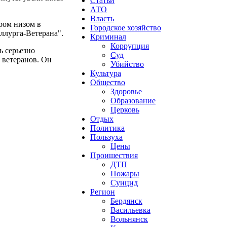
Статьи
АТО
Власть
аром низом в
Городское хозяйство
аллурга-Ветерана".
Криминал
Коррупция
ь серьезно
Суд
а ветеранов. Он
Убийство
Культура
Общество
Здоровье
Образование
Церковь
Отдых
Политика
Пользуха
Цены
Проишествия
ДТП
Пожары
Суицид
Регион
Бердянск
Васильевка
Вольнянск