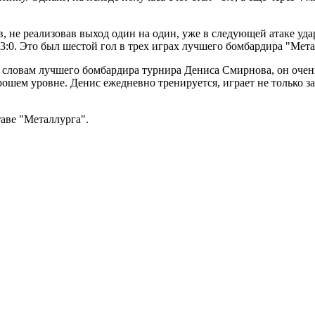
в, не реализовав выход один на один, уже в следующей атаке уд
 3:0. Это был шестой гол в трех играх лучшего бомбардира "Мет
 словам лучшего бомбардира турнира Дениса Смирнова, он очен
рошем уровне. Денис ежедневно тренируется, играет не только з
таве "Металлурга".