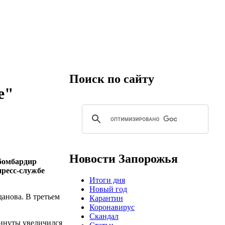
Поиск по сайту
е"
Новости Запорожья
бомбардир
пресс-службе
Итоги дня
Новый год
анова. В третьем
Карантин
Коронавирус
Скандал
 минуты увеличился