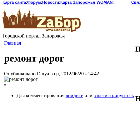
Карта сайта
:
Форум
:
Новости
:
Карта Запорожья
:
WOMAN
:
Свя
Городской портал Запорожья
Главная
П
ремонт дорог
Опубликовано Darya в ср, 2012/06/20 - 14:42
»
Для комментирования
войдите
или
зарегистрируйтесь
Н