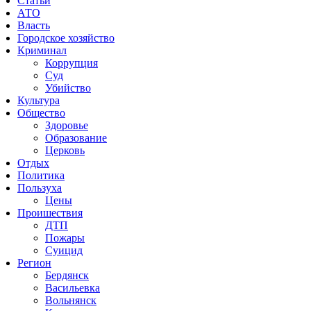
Статьи
АТО
Власть
Городское хозяйство
Криминал
Коррупция
Суд
Убийство
Культура
Общество
Здоровье
Образование
Церковь
Отдых
Политика
Пользуха
Цены
Проишествия
ДТП
Пожары
Суицид
Регион
Бердянск
Васильевка
Вольнянск