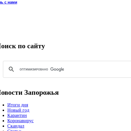
зь с нами
оиск по сайту
овости Запорожья
Итоги дня
Новый год
Карантин
Коронавирус
Скандал