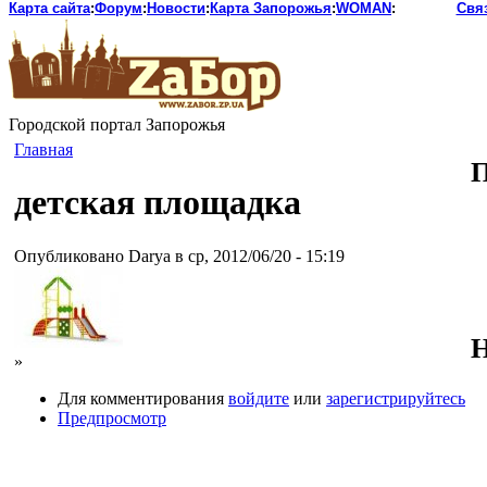
Карта сайта
:
Форум
:
Новости
:
Карта Запорожья
:
WOMAN
:
Свя
Городской портал Запорожья
Главная
П
детская площадка
Опубликовано Darya в ср, 2012/06/20 - 15:19
Н
»
Для комментирования
войдите
или
зарегистрируйтесь
Предпросмотр