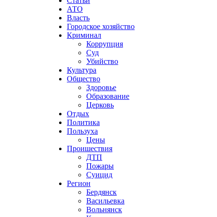
Статьи
АТО
Власть
Городское хозяйство
Криминал
Коррупция
Суд
Убийство
Культура
Общество
Здоровье
Образование
Церковь
Отдых
Политика
Пользуха
Цены
Проишествия
ДТП
Пожары
Суицид
Регион
Бердянск
Васильевка
Вольнянск