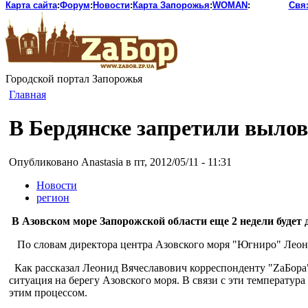
Карта сайта
:
Форум
:
Новости
:
Карта Запорожья
:
WOMAN
:
Свя
Городской портал Запорожья
Главная
В Бердянске запретили выло
Опубликовано Anastasia в пт, 2012/05/11 - 11:31
Новости
регион
В Азовском море Запорожской области еще 2 недели будет
По словам директора центра Азовского моря "Югниро" Леони
Как рассказал Леонид Вячеславович корреспонденту "ZaБора",
ситуация на берегу Азовского моря. В связи с эти температур
этим процессом.