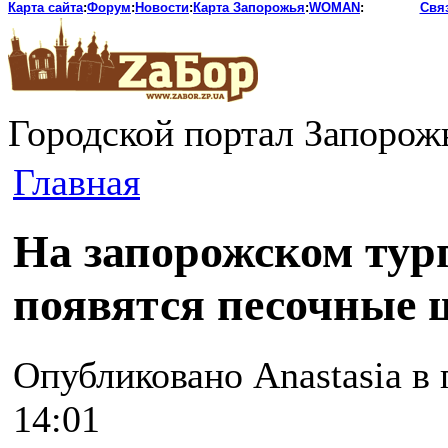
Карта сайта
:
Форум
:
Новости
:
Карта Запорожья
:
WOMAN
:
Свя
Городской портал Запорож
Главная
На запорожском тур
появятся песочные 
Опубликовано Anastasia в п
14:01