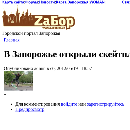
Карта сайта
:
Форум
:
Новости
:
Карта Запорожья
:
WOMAN
:
Свя
Городской портал Запорожья
Главная
В Запорожье открыли скейтп
Опубликовано admin в сб, 2012/05/19 - 18:57
»
Для комментирования
войдите
или
зарегистрируйтесь
Предпросмотр