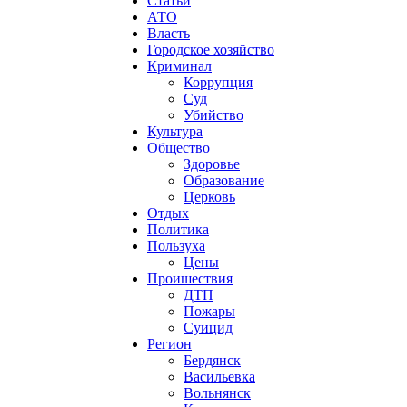
Статьи
АТО
Власть
Городское хозяйство
Криминал
Коррупция
Суд
Убийство
Культура
Общество
Здоровье
Образование
Церковь
Отдых
Политика
Пользуха
Цены
Проишествия
ДТП
Пожары
Суицид
Регион
Бердянск
Васильевка
Вольнянск