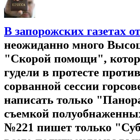
В запорожских газетах о
неожиданно много Высоц
"Скорой помощи", кото
гудели в протесте проти
сорванной сессии горсов
написать только "Панора
съемкой полуобнаженных
№221 пишет только "Суб