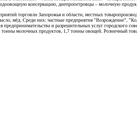
лодоовощную консервацию, днепропетровцы – молочную проду
приятий торговли Запорожья и области, местных товаропроизвод
 масло, мёд. Среди них: частные предприятия "Возрождение", "К
 предпринимательства и разрешительных услуг городского сове
62 тонны молочных продуктов, 1,7 тонны овощей. Розничный тов