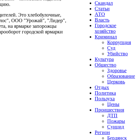
Скандал
кцию.
Статьи
АТО
ителей. Это хлебобулочные,
Власть
олос", ООО "Урожай", "Лидер",
Городское
та, на ярмарке запорожцы
хозяйство
арооборот городской ярмарки
Криминал
Коррупция
Суд
Убийство
Культура
Общество
Здоровье
Образование
Церковь
Отдых
Политика
Пользуха
Цены
Проишествия
ДТП
Пожары
Суицид
Регион
Бердянск