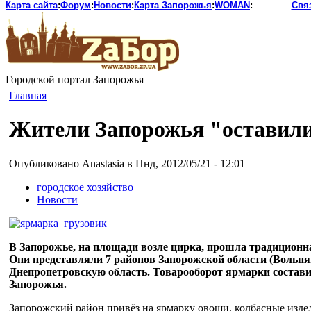
Карта сайта
:
Форум
:
Новости
:
Карта Запорожья
:
WOMAN
:
Свя
Городской портал Запорожья
Главная
Жители Запорожья "оставили"
Опубликовано Anastasia в Пнд, 2012/05/21 - 12:01
городское хозяйство
Новости
В Запорожье, на площади возле цирка, прошла традиционная
Они представляли 7 районов Запорожской области (Вольн
Днепропетровскую область. Товарооборот ярмарки составил
Запорожья.
Запорожский район привёз на ярмарку овощи, колбасные изде