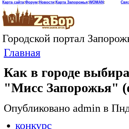
Карта сайта
:
Форум
:
Новости
:
Карта Запорожья
:
WOMAN
:
Свя
Городской портал Запорож
Главная
Как в городе выбира
"Мисс Запорожья" (
Опубликовано admin в Пнд,
конкурс