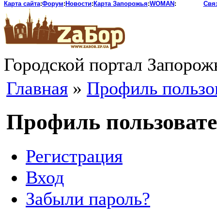
Карта сайта
:
Форум
:
Новости
:
Карта Запорожья
:
WOMAN
:
Свя
Городской портал Запорож
Главная
»
Профиль пользо
Профиль пользоват
Регистрация
Вход
Забыли пароль?