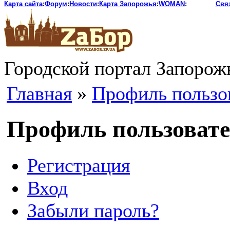
Карта сайта
:
Форум
:
Новости
:
Карта Запорожья
:
WOMAN
:
Свя
Городской портал Запорож
Главная
»
Профиль пользо
Профиль пользоват
Регистрация
Вход
Забыли пароль?