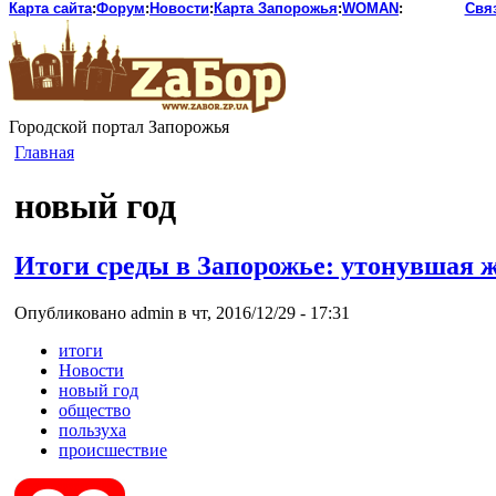
Карта сайта
:
Форум
:
Новости
:
Карта Запорожья
:
WOMAN
:
Свя
Городской портал Запорожья
Главная
новый год
Итоги среды в Запорожье: утонувшая ж
Опубликовано admin в чт, 2016/12/29 - 17:31
итоги
Новости
новый год
общество
пользуха
происшествие