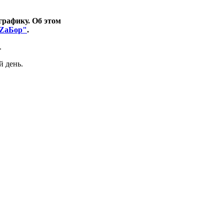
графику. Об этом
ZaБор"
.
.
й день.