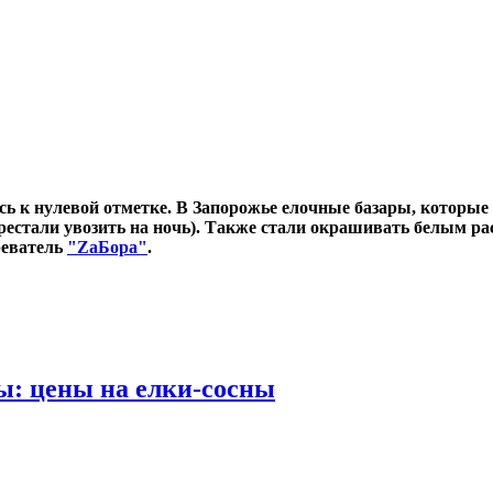
сь к нулевой отметке. В Запорожье елочные базары, которые 
ерестали увозить на ночь). Также стали окрашивать белым р
реватель
"ZаБора"
.
ы: цены на елки-сосны