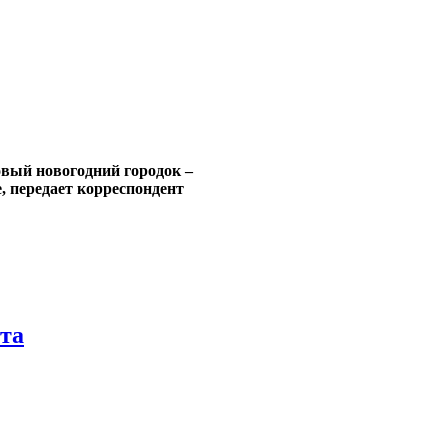
овый новогодний городок –
, передает корреспондент
ета