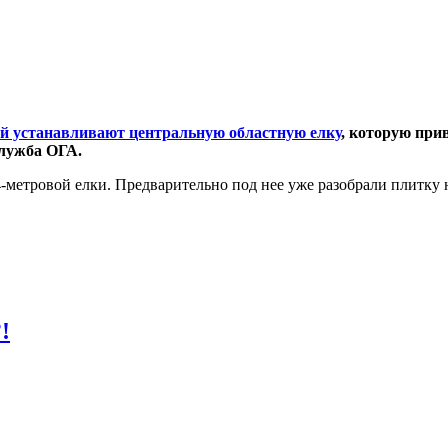
й устанавливают центральную областную елку
, которую прив
лужба ОГА.
-метровой елки. Предварительно под нее уже разобрали плитку
!