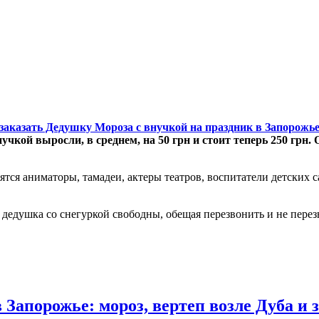
заказать Дедушку Мороза с внучкой на праздник в Запорожь
чкой выросли, в среднем, на 50 грн и стоит теперь 250 грн.
ся аниматоры, тамадеи, актеры театров, воспитатели детских 
а дедушка со снегуркой свободны, обещая перезвонить и не пере
 Запорожье: мороз, вертеп возле Дуба и