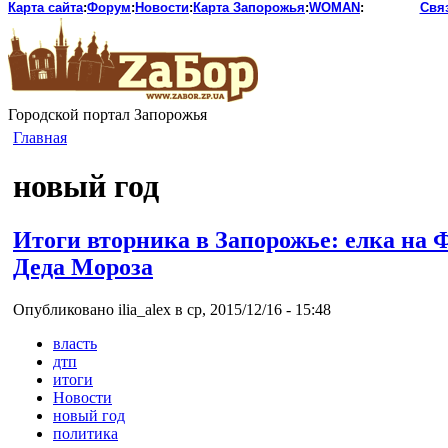
Карта сайта
:
Форум
:
Новости
:
Карта Запорожья
:
WOMAN
:
Свя
Городской портал Запорожья
Главная
новый год
Итоги вторника в Запорожье: елка на 
Деда Мороза
Опубликовано ilia_alex в ср, 2015/12/16 - 15:48
власть
дтп
итоги
Новости
новый год
политика