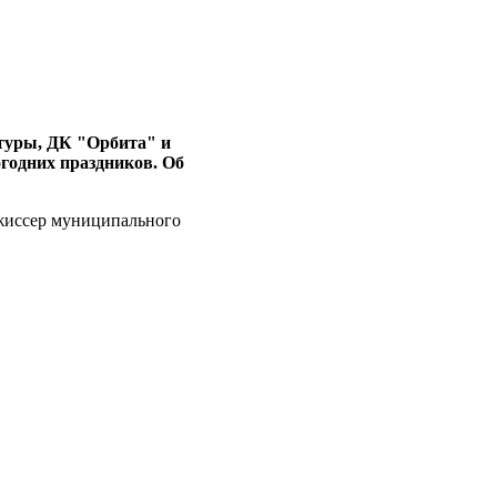
ьтуры, ДК "Орбита" и
огодних праздников. Об
жиссер муниципального