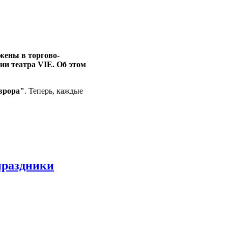
жены в торгово-
ии театра VIE. Об этом
Аврора"
. Теперь, каждые
праздники