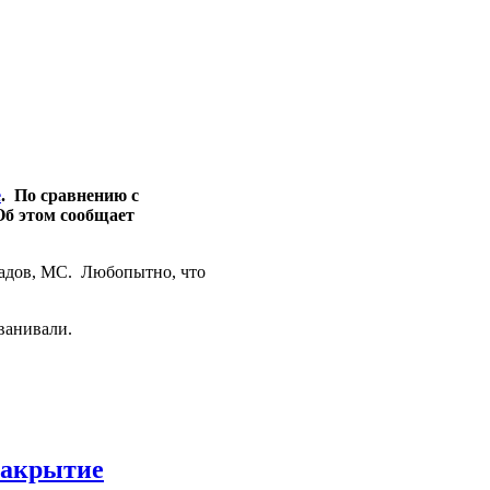
е
. По сравнению с
 Об этом сообщает
садов, МС. Любопытно, что
званивали.
 закрытие