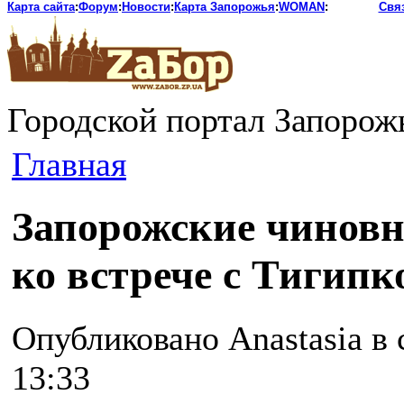
Карта сайта
:
Форум
:
Новости
:
Карта Запорожья
:
WOMAN
:
Свя
Городской портал Запорож
Главная
Запорожские чиновн
ко встрече с Тигипк
Опубликовано Anastasia в с
13:33