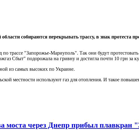
 области собираются перекрывать трассу, в знак протеста п
зд по трассе "Запорожье-Мариуполь". Так они будут протестова
рожгаз Сбыт" подорожала на гривну и достигла почти 10 грн за ку
дной из самых высоких по Украине.
льской местности используют газ для отопления. И такое повыше
а моста через Днепр прибыл плавкран "