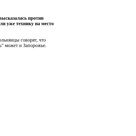
 высказалась против
зли уже технику на место
ольнянцы говорят, что
ь" может и Запорожье.