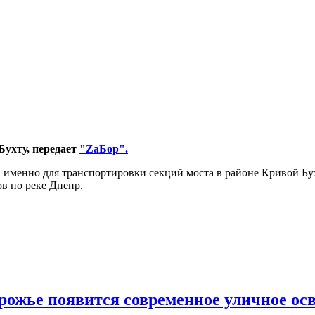
ухту, передает
"ZаБор".
 А именно для транспортировки секций моста в районе Кривой Б
ов по реке Днепр.
рожье появится современное уличное ос