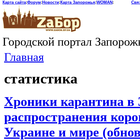
Карта сайта
:
Форум
:
Новости
:
Карта Запорожья
:
WOMAN
:
Свя
Городской портал Запорож
Главная
статистика
Хроники карантина в 
распространения коро
Украине и мире (обно