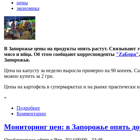
цены
экономика
В Запорожье цены на продукты опять растут. Связывают эт
мясо и яйца. Об этом сообщают корреспонденты
"ZaБора"
Запорожья.
Цена на капусту за неделю выросла примерно на 90 копеек. Са
можно купить за 2 грн.
Цены на картофель в супермаркетах и на рынке практически н
»
Подробнее
Комментарии
Мониторинг цен: в Запорожье опять д
Опубликовано admin в Втр, 2014/09/09 - 23:48