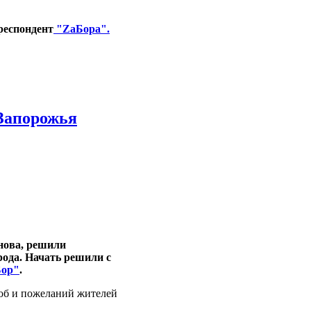
рреспондент
"ZaБора".
Запорожья
нова, решили
ода. Начать решили с
ор"
.
об и пожеланий жителей