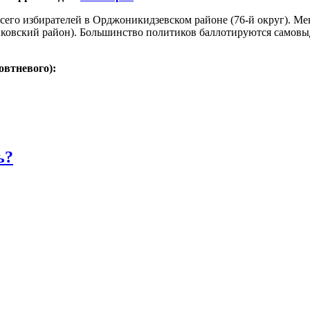
всего избирателей в Орджоникидзевском районе (76-й округ). Ме
енковский район). Большинство политиков баллотируются самов
овтневого):
ь?