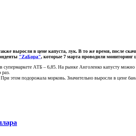
кже выросли в цене капуста, лук. В то же время, после скач
понденты
"ZaБора"
, которые 7 марта проводили мониторинг ц
 в супермаркете АТБ – 6,85. На рынке Анголенко капусту можно 
 раз.
. При этом подорожала морковь. Значительно выросли в цене ба
ллара