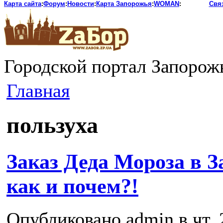
Карта сайта
:
Форум
:
Новости
:
Карта Запорожья
:
WOMAN
:
Свя
Городской портал Запорож
Главная
пользуха
Заказ Деда Мороза в З
как и почем?!
Опубликовано admin в чт, 