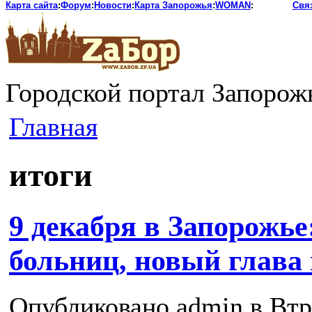
Карта сайта
:
Форум
:
Новости
:
Карта Запорожья
:
WOMAN
:
Свя
Городской портал Запорож
Главная
итоги
9 декабря в Запорожье:
больниц, новый глава 
Опубликовано admin в Втр,