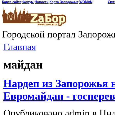
Карта сайта
:
Форум
:
Новости
:
Карта Запорожья
:
WOMAN
:
Свя
Городской портал Запорож
Главная
майдан
Нардеп из Запорожья 
Евромайдан - госпере
Опубликовано admin в Пнд,