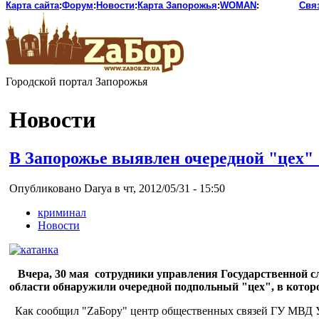
Карта сайта
:
Форум
:
Новости
:
Карта Запорожья
:
WOMAN
:
Свя
Городской портал Запорожья
Новости
В Запорожье выявлен очередной "цех"
Опубликовано Darya в чт, 2012/05/31 - 15:50
криминал
Новости
Вчера, 30 мая сотрудники управления Государственной 
области обнаружили очередной подпольный "цех", в кото
Как сообщил "ZaБору" центр общественных связей ГУ МВД Ук