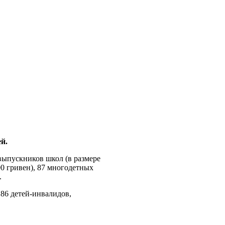
й.
выпускников школ (в размере
0 гривен), 87 многодетных
.
86 детей-инвалидов,