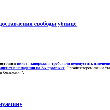
доставления свободы убийце
состоялся
пикет - запорожцы требовали недопустить изменен
виняют в нападении на 2-х прохожих
.
Организатором акции ста
и беззаконня".
 мужчину