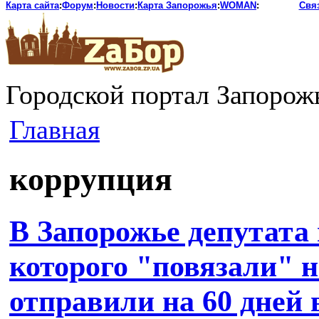
Карта сайта
:
Форум
:
Новости
:
Карта Запорожья
:
WOMAN
:
Свя
Городской портал Запорож
Главная
коррупция
В Запорожье депутата 
которого "повязали" н
отправили на 60 дней