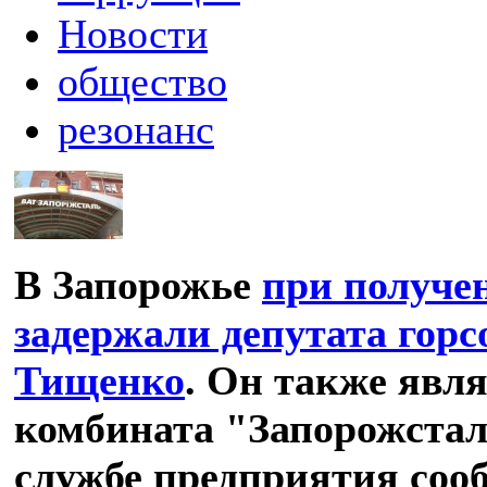
Новости
общество
резонанс
В Запорожье
при получе
задержали депутата горс
Тищенко
. Он также явл
комбината "Запорожсталь
службе предприятия сооб