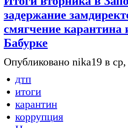
Итоги вторника в Зап
задержание замдирект
смягчение карантина 
Бабурке
Опубликовано nika19 в ср, 
дтп
итоги
карантин
коррупция