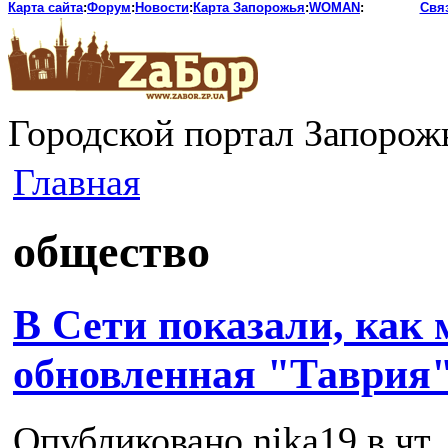
Карта сайта
:
Форум
:
Новости
:
Карта Запорожья
:
WOMAN
:
Свя
Городской портал Запорож
Главная
общество
В Сети показали, как
обновленная "Таврия"
Опубликовано nika19 в чт, 