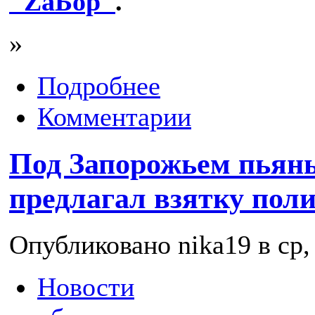
"ZаБор"
.
»
Подробнее
Комментарии
Под Запорожьем пьян
предлагал взятку пол
Опубликовано nika19 в ср, 
Новости