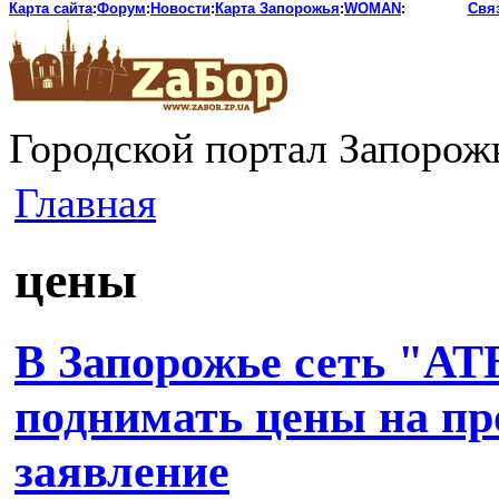
Карта сайта
:
Форум
:
Новости
:
Карта Запорожья
:
WOMAN
:
Свя
Городской портал Запорож
Главная
цены
В Запорожье сеть "АТ
поднимать цены на пр
заявление