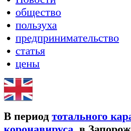
общество
пользуха
предпринимательство
статья
цены
В период
тотального кар
коронавируса
, в Запоро