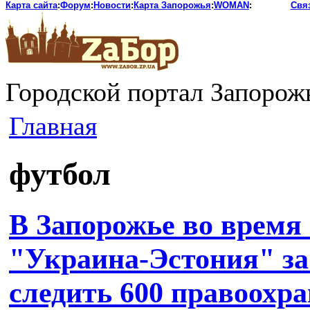
Карта сайта
:
Форум
:
Новости
:
Карта Запорожья
:
WOMAN
:
Свя
Городской портал Запорож
Главная
футбол
В Запорожье во время
"Украина-Эстония" за
следить 600 правоохр