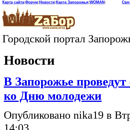
Карта сайта
:
Форум
:
Новости
:
Карта Запорожья
:
WOMAN
:
Свя
Городской портал Запорож
Новости
В Запорожье проведут
ко Дню молодежи
Опубликовано nika19 в Втр
14:03