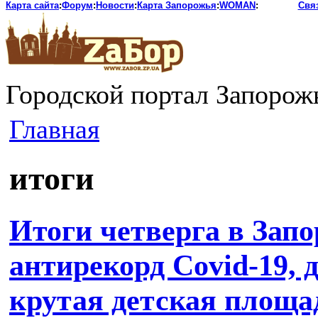
Карта сайта
:
Форум
:
Новости
:
Карта Запорожья
:
WOMAN
:
Свя
Городской портал Запорож
Главная
итоги
Итоги четверга в Запо
антирекорд Covid-19, 
крутая детская площа